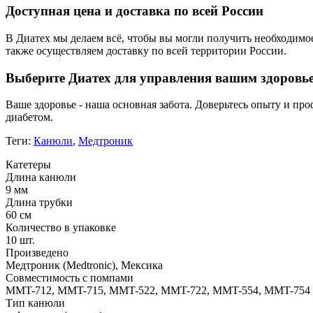
Доступная цена и доставка по всей России
В Диатех мы делаем всё, чтобы вы могли получить необходим
также осуществляем доставку по всей территории России.
Выберите Диатех для управления вашим здоровь
Ваше здоровье - наша основная забота. Доверьтесь опыту и 
диабетом.
Теги:
Канюли
,
Медтроник
Катетеры
Длина канюли
9 мм
Длина трубки
60 см
Количество в упаковке
10 шт.
Произведено
Медтроник (Medtronic), Мексика
Совместимость с помпами
MMT-712, MMT-715, MMT-522, MMT-722, MMT-554, MMT-754
Тип канюли