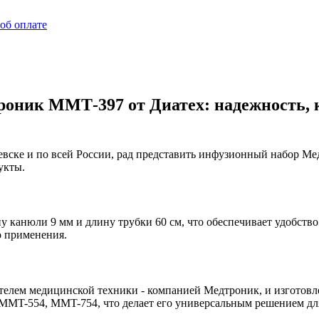
об оплате
ник ММТ-397 от Диатех: надежность, к
вске и по всей России, рад представить инфузионный набор М
укты.
канюли 9 мм и длину трубки 60 см, что обеспечивает удобство и
о применения.
лем медицинской техники - компанией Медтроник, и изготовл
T-554, MMT-754, что делает его универсальным решением для