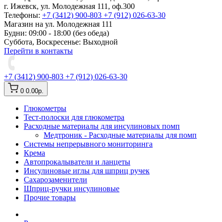
г. Ижевск, ул. Молодежная 111, оф.300
Телефоны:
+7 (3412) 900-803
+7 (912) 026-63-30
Магазин на ул. Молодежная 111
Будни: 09:00 - 18:00 (без обеда)
Суббота, Воскресенье: Выходной
Перейти в контакты
+7 (3412) 900-803
+7 (912) 026-63-30
0
0.00р.
Глюкометры
Тест-полоски для глюкометра
Расходные материалы для инсулиновых помп
Медтроник - Расходные материалы для помп
Системы непрерывного мониторинга
Крема
Автопрокалыватели и ланцеты
Инсулиновые иглы для шприц ручек
Сахарозаменители
Шприц-ручки инсулиновые
Прочие товары